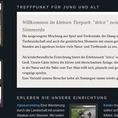
TREFFPUNKT FÜR JUNG UND ALT
Willkommen im kleinen Tierpark "tirica" zwi
Sömmerda
Die ausgewogene Mischung aus Spiel und Tierkontakt, der Drang 
Tierfreundschaft und auch die gemütlichen Momente mit einem gu
Stunden am Lagerfeuer locken viele Natur- und Tierfreunde zu uns.
Als kinderfreundliche Einrichtung bietet die Erlebniswelt "tirica" 
Groß. Unsere Gäste lieben die kleine und überschaubare Anlage, 
in der Natur und die Nähe zum Tier. Man trifft sich, plauscht und 
vergnügt spielen.
Eine Vielzahl unserer Besucher kehrt als Stammgast immer wieder g
ERLEBEN SIE UNSERE EINRICHTUNG
Alpakatrekking
Eine Wanderung
Kinder
Au
durch die Landschaft mit unseren
sollen si
Alpakas zum Stausee. Wir rasten
fühlen. Da