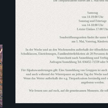
Die Tierparksaison startet am 1. Mai und e
Samstag
von 14-19:00 Uhr
Sonntag und Feiertage
von 14-18:00 Uhr
Letzter Einlass 17:00 Uh
Sonderöffnungszeiten findet ihr unter 
am 1. Mai, Vatertag, Kindertag
In der Woche und an den Wochenenden außerhalb der öffentlichen 
Schulklassen, Einrichtungen, Familienfeierlichkeiten ab 20 Persone
Wunschzeit nach Anmeldung und Verfügb
Anfragen/Anmeldung Tel. 036452-71559 oder Ma
Für Alpakawanderungen gilt: Eine Anmeldung von Gruppen ist auch a
und auch während der Winterpause an jedem Tag der Woche nac
Wenn das Wetter außerhalb der o.g. Tierparksaison beständig und sc
angeboten werden.
Wir freuen uns auf euch, auf die gemeinsamen Momente, die to