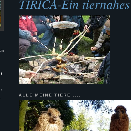
TIRICA-Ein tiernahes
 am
ss
er
ALLE MEINE TIERE ....
r