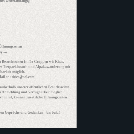
ndet wetterabhängig
r
Öffnungszeiten
 ....
Besuchszeiten ist für Gruppen wie Kitas,
n der Tierparkbesuch und Alpakawanderung mit
arkeit möglich.
il an: tirica@aol.com
ußerhalb unserer öffentlichen Besuchszeiten
h Anmeldung und Verfügbarkeit möglich.
hön ist, können zusätzliche Öffnungszeiten
llen Gepräche und Gedanken - bis bald!