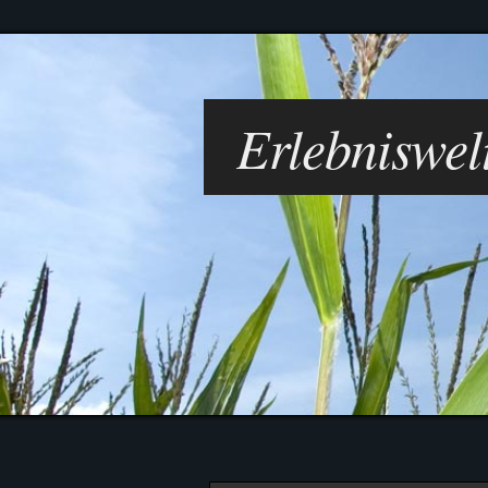
Alpakatrekking
Tiere
Kinder
Gästezimmer
News
Gastronomie
Erlebniswe