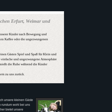
schen Erfurt, Weimar und
unserer Kinder nach Bewegung und
ten Kaffee oder die ungezwungenen
seinen Gästen Spiel und Spaß für Klein und
die einfache und ungezwungene Atmosphäre
genießt die Ruhe während die Kinder
ern zu uns zurück.
ch unsere kleinen Gäste
ch rundum wohl bei uns
her bietet unsere