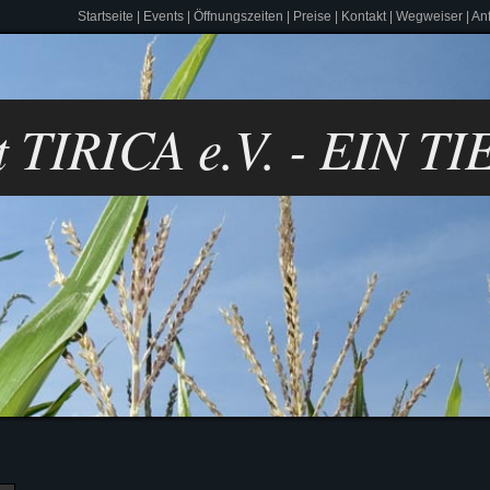
Startseite
|
Events
|
Öffnungszeiten
|
Preise
|
Kontakt
|
Wegweiser
|
Anf
lt TIRICA e.V. - EIN