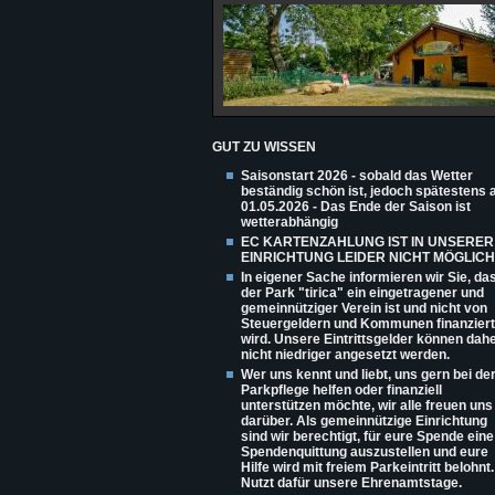
GUT ZU WISSEN
Saisonstart 2026 - sobald das Wetter
beständig schön ist, jedoch spätestens
01.05.2026 - Das Ende der Saison ist
wetterabhängig
EC KARTENZAHLUNG IST IN UNSERER
EINRICHTUNG LEIDER NICHT MÖGLICH
In eigener Sache informieren wir Sie, da
der Park "tirica" ein eingetragener und
gemeinnütziger Verein ist und nicht von
Steuergeldern und Kommunen finanziert
wird. Unsere Eintrittsgelder können dah
nicht niedriger angesetzt werden.
Wer uns kennt und liebt, uns gern bei de
Parkpflege helfen oder finanziell
unterstützen möchte, wir alle freuen uns
darüber. Als gemeinnützige Einrichtung
sind wir berechtigt, für eure Spende eine
Spendenquittung auszustellen und eure
Hilfe wird mit freiem Parkeintritt belohnt.
Nutzt dafür unsere Ehrenamtstage.